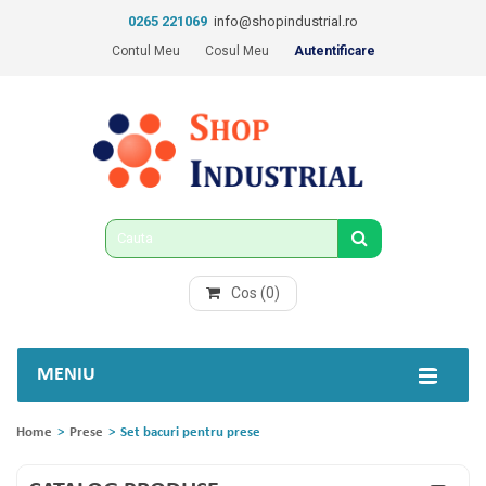
0265 221069
info@shopindustrial.ro
Contul Meu
Cosul Meu
Autentificare
Cos
(0)
MENIU
Home
>
Prese
>
Set bacuri pentru prese