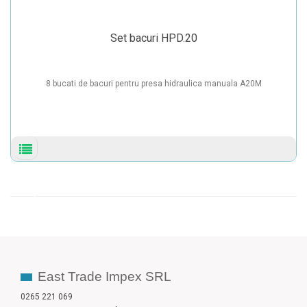
Set bacuri HPD.20
8 bucati de bacuri pentru presa hidraulica manuala A20M
Detalii
produs
East Trade Impex SRL
0265 221 069