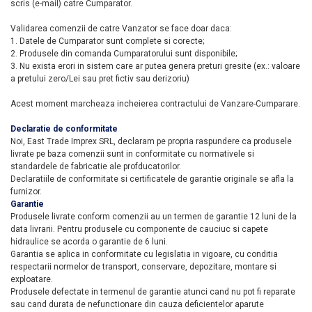
scris (e-mail) catre Cumparator.
Validarea comenzii de catre Vanzator se face doar daca:
1. Datele de Cumparator sunt complete si corecte;
2. Produsele din comanda Cumparatorului sunt disponibile;
3. Nu exista erori in sistem care ar putea genera preturi gresite (ex.: valoare
a pretului zero/Lei sau pret fictiv sau derizoriu)
Acest moment marcheaza incheierea contractului de Vanzare-Cumparare.
Declaratie de conformitate
Noi, East Trade Imprex SRL, declaram pe propria raspundere ca produsele
livrate pe baza comenzii sunt in conformitate cu normativele si
standardele de fabricatie ale profducatorilor.
Declaratiile de conformitate si certificatele de garantie originale se afla la
furnizor.
Garantie
Produsele livrate conform comenzii au un termen de garantie 12 luni de la
data livrarii. Pentru produsele cu componente de cauciuc si capete
hidraulice se acorda o garantie de 6 luni.
Garantia se aplica in conformitate cu legislatia in vigoare, cu conditia
respectarii normelor de transport, conservare, depozitare, montare si
exploatare.
Produsele defectate in termenul de garantie atunci cand nu pot fi reparate
sau cand durata de nefunctionare din cauza deficientelor aparute