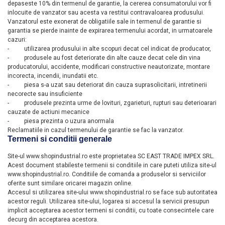
depaseste 10% din termenul de garantie, la cererea consumatorului vor fi
inlocuite de vanzator sau acesta va restitui contravaloarea produsului.
Vanzatorul este exonerat de obligatiile sale in termenul de garantie si
garantia se pierde inainte de expirarea termenului acordat, in urmatoarele
cazuri:
-
utilizarea produsului in alte scopuri decat cel indicat de producator,
-
produsele au fost deteriorate din alte cauze decat cele din vina
producatorului, accidente, modificari constructive neautorizate, montare
incorecta, incendii, inundatii etc.
-
piesa s-a uzat sau deteriorat din cauza suprasolicitarii, intretinerii
necorecte sau insuficiente
-
produsele prezinta urme de lovituri, zgarieturi, rupturi sau deterioarari
cauzate de actiuni mecanice
-
piesa prezinta o uzura anormala
Reclamatiile in cazul termenului de garantie se fac la vanzator.
Termeni si conditii generale
Site-ul www.shopindustrial.ro este proprietatea SC EAST TRADE IMPEX SRL.
Acest document stabileste termenii si conditiile in care puteti utiliza site-ul
www.shopindustrial.ro. Conditiile de comanda a produselor si serviciilor
oferite sunt similare oricarei magazin online.
Accesul si utilizarea site-ului www.shopindustrial.ro se face sub autoritatea
acestor reguli. Utilizarea site-ului, logarea si accesul la servicii presupun
implicit acceptarea acestor termeni si conditii, cu toate consecintele care
decurg din acceptarea acestora.