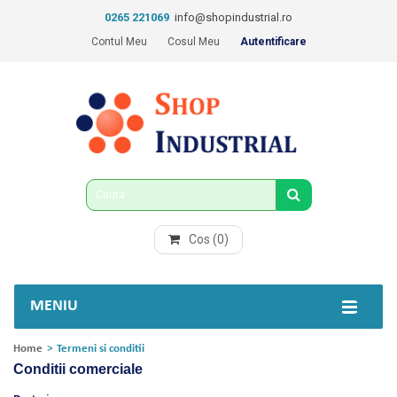
0265 221069
info@shopindustrial.ro
Contul Meu
Cosul Meu
Autentificare
Cos
(0)
MENIU
Home
>
Termeni si conditii
Conditii comerciale