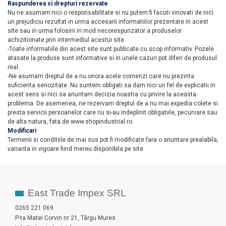
Raspunderea si drepturi rezervate
Nu ne asumam nici o responsabilitate si nu putem fi facuti vinovati de nici
un prejudiciu rezultat in urma accesarii informatiilor prezentate in acest
site sau in urma folosirii in mod necorespunzator a produselor
achizitionate prin intermediul acestui site.
-Toate informatiile din acest site sunt publicate cu scop informativ. Pozele
atasate la produse sunt informative si in unele cazuri pot diferi
de produsul
real
.
-Ne asumam dreptul de a nu onora acele comenzi care nu prezinta
suficienta seriozitate. Nu suntem obligati sa dam nici un fel de explicatii in
acest sens si nici sa anuntam decizia noastra cu privire la aceasta
problema. De asemenea, ne rezervam dreptul de a nu mai expedia colete si
presta servicii persoanelor care nu si-au indeplinit obligatiile, pecuniare sau
de alta natura, fata de www.shopindustrial.ro.
Modificari
Termenii si conditiile de mai sus pot fi modificate fara o anuntare prealabila,
varianta in vigoare fiind mereu disponibila pe site.
East Trade Impex SRL
0265 221 069
P-ta Matei Corvin nr 21, Târgu Mures