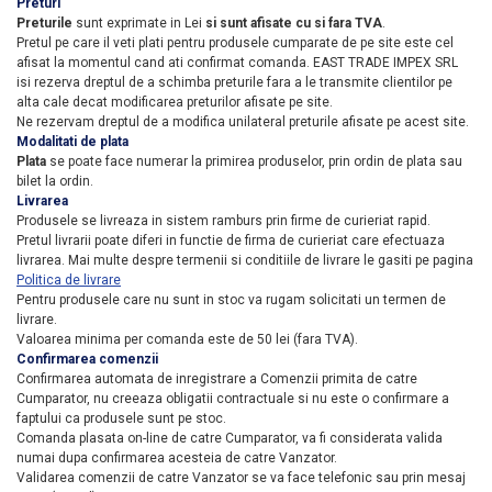
Preturi
Preturile
sunt
exprimate
in
L
ei
si sunt afisate
cu si fara
TVA
.
Pretul pe care il veti plati pentru produsele cumparate de pe site este cel
afisat la momentul cand ati confirmat comanda. EAST TRADE IMPEX SRL
isi rezerva dreptul de a schimba preturile fara a le transmite clientilor pe
alta cale decat modificarea preturilor afisate pe site.
Ne rezervam dreptul de a modifica unilateral preturile afisate pe acest site.
Modalitati de plata
Plata
se poate face numerar la primirea produselor, prin ordin de plata sau
bilet la ordin.
Livrarea
Produsele se livreaza
in sistem ramburs prin firme de curieriat rapid.
Pretul livrarii poate diferi in functie de firma de curieriat care efectuaza
livrarea. Mai multe despre termenii si conditiile de livrare le gasiti pe pagina
Politica de livrare
Pentru produsele care nu sunt in stoc va rugam solicitati un termen de
livrare.
Valoarea minima per comanda
este de 50 lei (fara TVA).
Confirmarea comenzii
Confirmarea
automata
de inregistrare a Comenzii primita de catre
Cumparator, nu creeaza obligatii contractuale si nu este o confirmare a
faptului ca produsele sunt pe stoc.
Comanda plasata on-line de catre Cumparator, va fi considerata valida
numai dupa confirmarea acesteia de catre Vanzator.
Validarea comenzii de catre Vanzator se va face telefonic sau prin mesaj